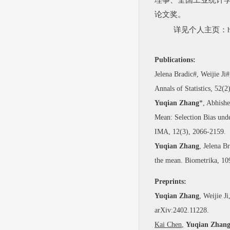
理事、全国工业统计
论文奖。
详见个人主页：
Publications:
Jelena Bradic#, Weijie Ji
Annals of Statistics, 52(2
Yuqian Zhang
*, Abhishe
Mean: Selection Bias und
IMA, 12(3), 2066-2159.
Yuqian Zhang
, Jelena B
the mean. Biometrika, 10
Preprints:
Yuqian Zhang
, Weijie J
arXiv:2402.11228.
Kai Chen
,
Yuqian Zhan